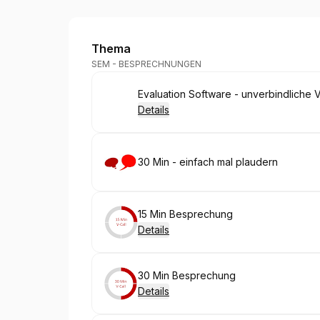
Information Technology Companies
Thema
SEM - BESPRECHNUNGEN
Buchen
Evaluation Software - unverbindliche
Details
Buchen
30 Min - einfach mal plaudern
Buchen
15 Min Besprechung
Details
Buchen
30 Min Besprechung
Details